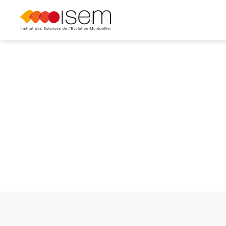
<
Retour
Soutenances
Soutenance HDR